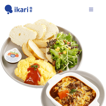
跳
至
主
要
內
容