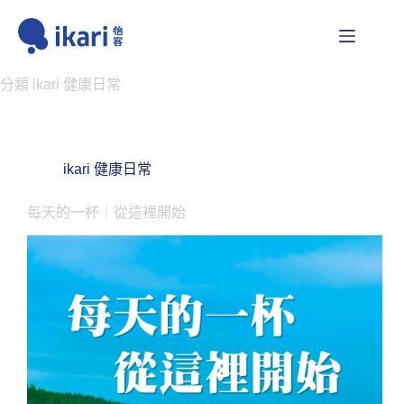
跳
至
主
要
分類
ikari 健康日常
內
容
ikari 健康日常
每天的一杯｜從這裡開始