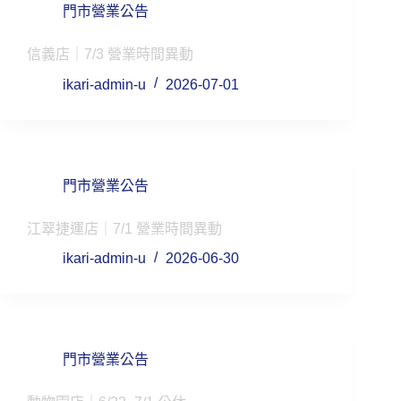
門市營業公告
信義店｜7/3 營業時間異動
ikari-admin-u
2026-07-01
門市營業公告
江翠捷運店｜7/1 營業時間異動
ikari-admin-u
2026-06-30
門市營業公告