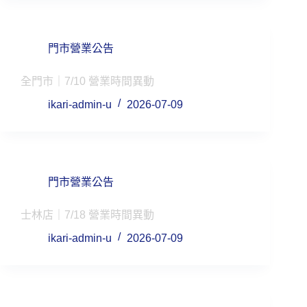
門市營業公告
全門市｜7/10 營業時間異動
ikari-admin-u
2026-07-09
門市營業公告
士林店｜7/18 營業時間異動
ikari-admin-u
2026-07-09