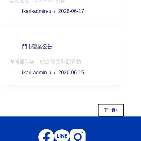
動物園店｜6/22~7/1 公休
ikari-admin-u
2026-06-17
門市營業公告
聯新醫院店｜6/19 營業時間異動
ikari-admin-u
2026-06-15
下一頁