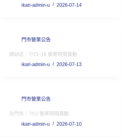
ikari-admin-u
2026-07-14
門市營業公告
婦幼店｜7/15~16 營業時間異動
ikari-admin-u
2026-07-13
門市營業公告
全門市｜7/11 營業時間異動
ikari-admin-u
2026-07-10