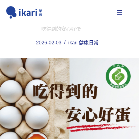
跳
至
主
要
吃得到的安心好蛋
內
容
2026-02-03
ikari 健康日常