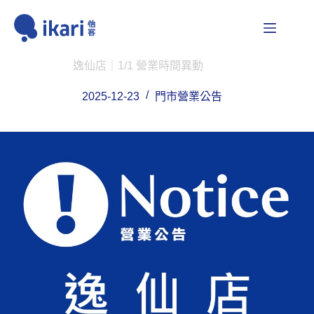
跳
至
主
要
逸仙店｜1/1 營業時間異動
內
容
2025-12-23
門市營業公告