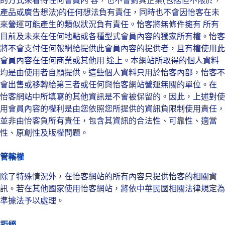
的方式來看待任何會員內 容，也不會對其企業(包括但不限於，
產品或廣告想法)的任何想法負有責任，同時也不會因怡客在未
來營運可能產生的類似狀況負有責任。怡客將無條件擁有 所有
目前及未來在任何地點或各種型式會員內容的獨家所有權。怡客
將不會支付任何報酬給提供此會員內容的提供者，且有權使用此
會員內容在任何商業或其他用 途上。本網站所取得的個人資料
均是由使用者自願提供。這些個人資料只用於怡客內部，怡客不
會出售或移轉給第三者或任何與怡客網站營運無關的單位。在
怡客網站中所填寫的其他資訊是不會被保留的。因此，上述對使
用會員內容的權利是由您依照您所提供的資訊負限制使用責任，
並非由怡客負所有責任，包含其資訊的合法性、可靠性、適當
性、原創性及版權問題。
管轄權
除了特殊情況外，在怡客網站的所有內容只提供怡客的相關資
訊。若在其他國家使用怡客網站，將依中華民國相關法律規定為
準據法予以處理。
拒絕