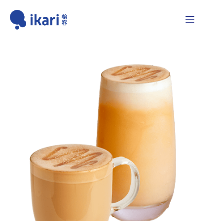
跳
至
主
要
內
容