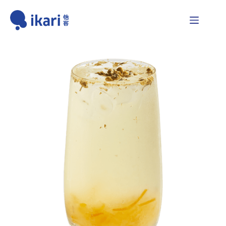
跳
至
主
要
內
容